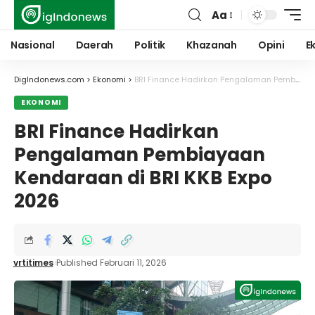
Aa
Font
Resizer
Nasional
Daerah
Politik
Khazanah
Opini
E
DigIndonews.com
>
Ekonomi
>
BRI Finance Hadirkan Pengalaman Pembiayaan Kendaraan di BRI KKB Expo 2026
EKONOMI
BRI Finance Hadirkan
Pengalaman Pembiayaan
Kendaraan di BRI KKB Expo
2026
vrtitimes
Published Februari 11, 2026