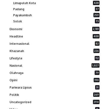
Limapuluh Kota
428
Padang
37
Payakumbuh
259
Solok
73
Ekonomi
2,181
Headline
408
Internasional
82
Khazanah
226
Lifestyle
112
Nasional
1,027
Olahraga
79
Opini
190
Pariwara Lipsus
31
Politik
269
Uncategorized
294