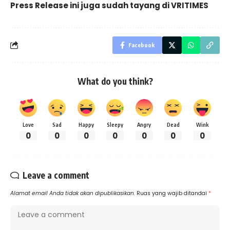
Press Release ini juga sudah tayang di
VRITIMES
Facebook
What do you think?
Love
Sad
Happy
Sleepy
Angry
Dead
Wink
0
0
0
0
0
0
0
Leave a comment
Alamat email Anda tidak akan dipublikasikan.
Ruas yang wajib ditandai
*