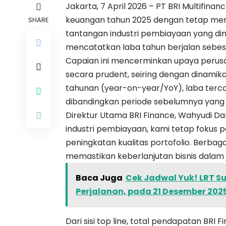
Jakarta, 7 April 2026 – PT BRI Multifina
keuangan tahun 2025 dengan tetap menja
SHARE
tantangan industri pembiayaan yang din
mencatatkan laba tahun berjalan sebesa
Capaian ini mencerminkan upaya perusa
secara prudent, seiring dengan dinamik
tahunan (year-on-year/YoY), laba terc
dibandingkan periode sebelumnya yang 
Direktur Utama BRI Finance, Wahyudi D
industri pembiayaan, kami tetap fokus 
peningkatan kualitas portofolio. Berbaga
memastikan keberlanjutan bisnis dalam 
Baca Juga
Cek Jadwal Yuk! LRT S
Perjalanan, pada 21 Desember 202
Dari sisi top line, total pendapatan BRI F