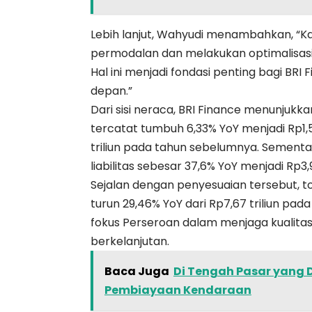
Lebih lanjut, Wahyudi menambahkan, “K
permodalan dan melakukan optimalisasi l
Hal ini menjadi fondasi penting bagi B
depan.”
Dari sisi neraca, BRI Finance menunjukk
tercatat tumbuh 6,33% YoY menjadi Rp1,5
triliun pada tahun sebelumnya. Sementa
liabilitas sebesar 37,6% YoY menjadi Rp3,90
Sejalan dengan penyesuaian tersebut, tot
turun 29,46% YoY dari Rp7,67 triliun p
fokus Perseroan dalam menjaga kualita
berkelanjutan.
Baca Juga
Di Tengah Pasar yang 
Pembiayaan Kendaraan