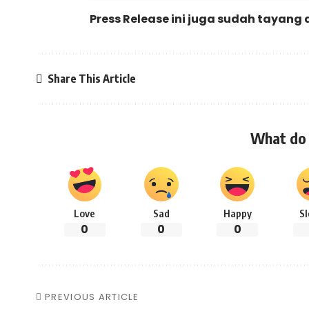
Press Release ini juga sudah tayang 
Share This Article
What do 
Love
Sad
Happy
S
0
0
0
PREVIOUS ARTICLE