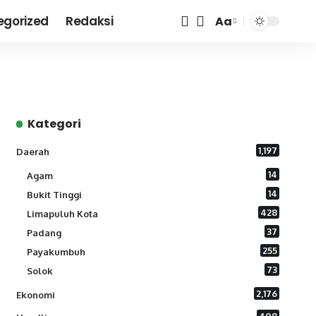
egorized
Redaksi
Aa
Font
Resizer
Kategori
1,197
Daerah
14
Agam
14
Bukit Tinggi
428
Limapuluh Kota
37
Padang
255
Payakumbuh
73
Solok
2,176
Ekonomi