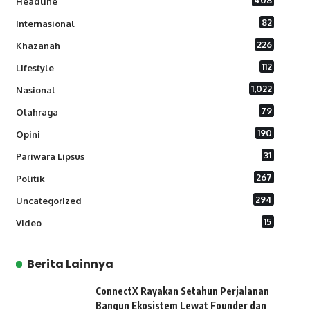
408
Headline
82
Internasional
226
Khazanah
112
Lifestyle
1,022
Nasional
79
Olahraga
190
Opini
31
Pariwara Lipsus
267
Politik
294
Uncategorized
15
Video
Berita Lainnya
ConnectX Rayakan Setahun Perjalanan
Bangun Ekosistem Lewat Founder dan