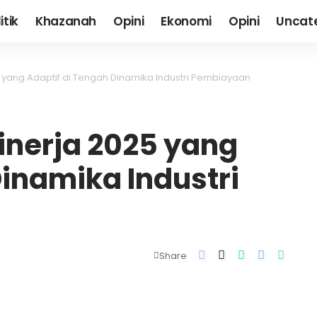
itik
Khazanah
Opini
Ekonomi
Opini
Uncat
5 yang Adaptif di Tengah Dinamika Industri Pembiayaan
Kinerja 2025 yang
Dinamika Industri
Share