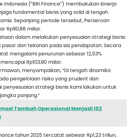
nce Indonesia (“BRI Finance”) membukukan kinerja
ga fundamental bisnis yang solid di tengah
amis. Sepanjang periode tersebut, Perseroan
r Rp90,88 miliar.
haan dalam melakukan penyesuaian strategi bisnis
a pasar dan tekanan pada sisi pendapatan. Secara
atat mengalami penurunan sebesar 12,53%
mencapai Rp103,90 miliar.
armawan, menyampaikan, “Di tengah dinamika
pada pengelolaan risiko yang prudent dan
i penyesuaian strategi bisnis kami lakukan untuk
jangka panjang.”
umsel Tambah Operasional Menjadi 102
5
inance tahun 2025 tercatat sebesar Rp1,23 triliun,