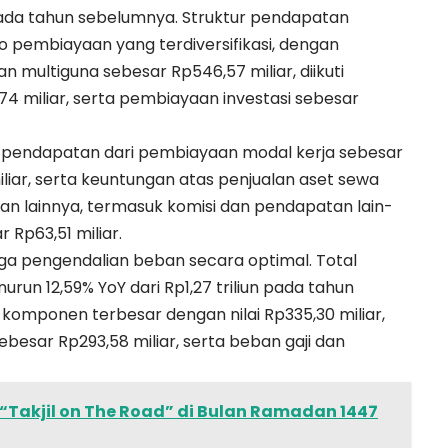
n pada tahun sebelumnya. Struktur pendapatan
o pembiayaan yang terdiversifikasi, dengan
n multiguna sebesar Rp546,57 miliar, diikuti
74 miliar, serta pembiayaan investasi sebesar
an pendapatan dari pembiayaan modal kerja sebesar
iliar, serta keuntungan atas penjualan aset sewa
tan lainnya, termasuk komisi dan pendapatan lain-
 Rp63,51 miliar.
njaga pengendalian beban secara optimal. Total
nurun 12,59% YoY dari Rp1,27 triliun pada tahun
omponen terbesar dengan nilai Rp335,30 miliar,
sebesar Rp293,58 miliar, serta beban gaji dan
h “Takjil on The Road” di Bulan Ramadan 1447