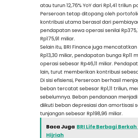
atau turun 12,76% YoY dari Rp1,41 triliu
Perseroan tetap ditopang oleh portofoli
kontribusi utama berasal dari pembiayaa
pendapatan sewa operasi senilai Rp375,
Rp175,91 miliar.
Selain itu, BRI Finance juga mencatatk
Rp13,30 miliar, pendapatan bunga Rp11 m
operasi sebesar Rp46,11 miliar. Pendapa
lain, turut memberikan kontribusi sebesar
Di sisi efisiensi, Perseroan berhasil me
beban tercatat sebesar Rp1,11 triliun, me
sebelumnya. Beban pendanaan menjadi k
diikuti beban depresiasi dan amortisasi 
tunjangan sebesar Rp198,96 miliar.
Baca Juga
BRI Life Berbagi Berka
Hijriah