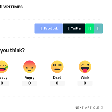
di
VRITIMES
Facebook
Twitter
you think?
leepy
Angry
Dead
Wink
0
0
0
0
NEXT ARTICLE