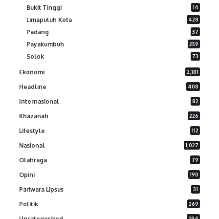
Bukit Tinggi
14
Limapuluh Kota
428
Padang
37
Payakumbuh
259
Solok
73
Ekonomi
2,181
Headline
408
Internasional
82
Khazanah
226
Lifestyle
112
Nasional
1,027
Olahraga
79
Opini
190
Pariwara Lipsus
31
Politik
269
Uncategorized
294