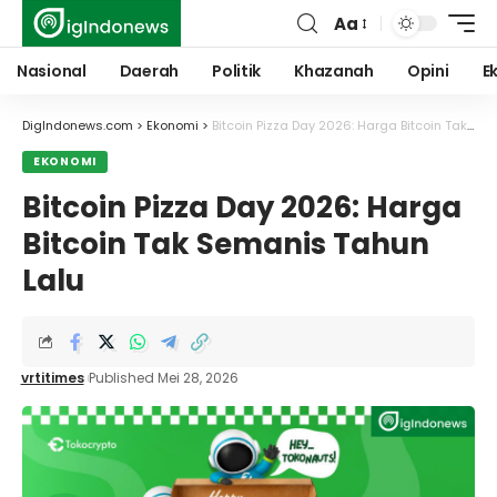
Aa
Font
Resizer
Nasional
Daerah
Politik
Khazanah
Opini
E
DigIndonews.com
>
Ekonomi
>
Bitcoin Pizza Day 2026: Harga Bitcoin Tak Semanis Tahun Lalu
EKONOMI
Bitcoin Pizza Day 2026: Harga
Bitcoin Tak Semanis Tahun
Lalu
vrtitimes
Published Mei 28, 2026