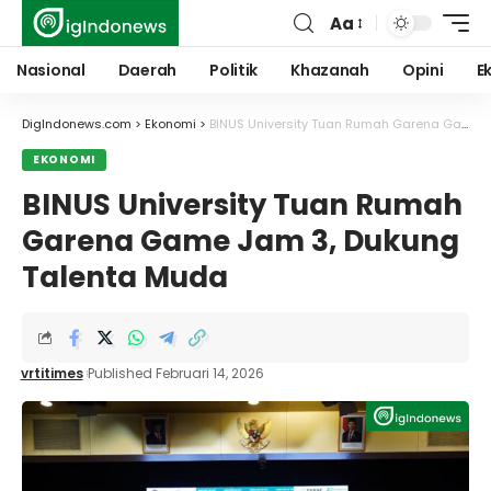
Aa
Font
Resizer
Nasional
Daerah
Politik
Khazanah
Opini
E
DigIndonews.com
>
Ekonomi
>
BINUS University Tuan Rumah Garena Game Jam 3, Dukung Talenta Muda
EKONOMI
BINUS University Tuan Rumah
Garena Game Jam 3, Dukung
Talenta Muda
vrtitimes
Published Februari 14, 2026