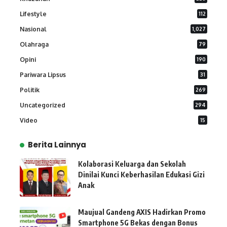
Lifestyle
112
Nasional
1,027
Olahraga
79
Opini
190
Pariwara Lipsus
31
Politik
269
Uncategorized
294
Video
15
Berita Lainnya
Kolaborasi Keluarga dan Sekolah
Dinilai Kunci Keberhasilan Edukasi Gizi
Anak
Maujual Gandeng AXIS Hadirkan Promo
Smartphone 5G Bekas dengan Bonus