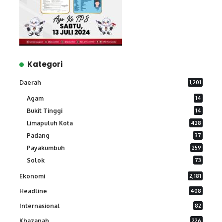
Kategori
Daerah
1,201
Agam
14
Bukit Tinggi
14
Limapuluh Kota
428
Padang
37
Payakumbuh
259
Solok
73
Ekonomi
2,181
Headline
408
Internasional
82
Khazanah
226