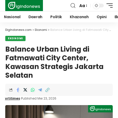
Aa
Font
Resizer
Nasional
Daerah
Politik
Khazanah
Opini
E
DigIndonews.com
>
Ekonomi
>
Balance Urban Living di Fatmawati City Center, Kawasan Strategis Jakarta Selatan
EKONOMI
Balance Urban Living di
Fatmawati City Center,
Kawasan Strategis Jakarta
Selatan
vrtitimes
Published Mei 23, 2026