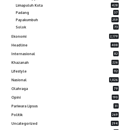
Limapuluh Kota
428
Padang
37
Payakumbuh
259
Solok
73
Ekonomi
2,179
Headline
408
Internasional
82
Khazanah
226
Lifestyle
112
Nasional
1,026
Olahraga
79
Opini
190
Pariwara Lipsus
31
Politik
269
Uncategorized
294