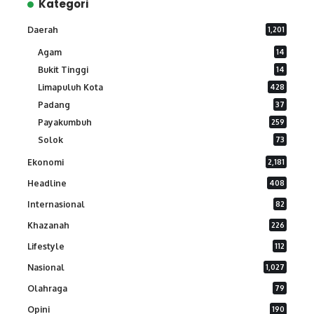
Kategori
Daerah
1,201
Agam
14
Bukit Tinggi
14
Limapuluh Kota
428
Padang
37
Payakumbuh
259
Solok
73
Ekonomi
2,181
Headline
408
Internasional
82
Khazanah
226
Lifestyle
112
Nasional
1,027
Olahraga
79
Opini
190