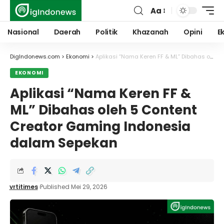
Aa
Font
Resizer
Nasional
Daerah
Politik
Khazanah
Opini
E
DigIndonews.com
>
Ekonomi
>
Aplikasi “Nama Keren FF & ML” Dibahas oleh 5 Content Creator Gaming Indonesia dalam Sepekan
EKONOMI
Aplikasi “Nama Keren FF &
ML” Dibahas oleh 5 Content
Creator Gaming Indonesia
dalam Sepekan
vrtitimes
Published Mei 29, 2026