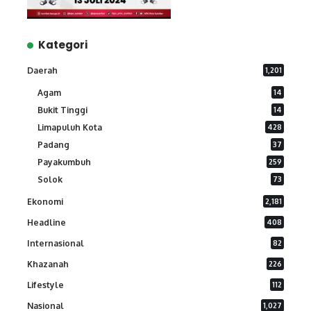
Kategori
Daerah
1,201
Agam
14
Bukit Tinggi
14
Limapuluh Kota
428
Padang
37
Payakumbuh
259
Solok
73
Ekonomi
2,181
Headline
408
Internasional
82
Khazanah
226
Lifestyle
112
Nasional
1,027