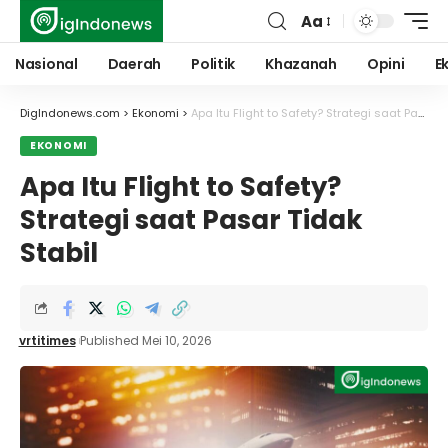
Aa
Font
Resizer
Nasional
Daerah
Politik
Khazanah
Opini
E
DigIndonews.com
>
Ekonomi
>
Apa Itu Flight to Safety? Strategi saat Pasar Tidak Stabil
EKONOMI
Apa Itu Flight to Safety?
Strategi saat Pasar Tidak
Stabil
vrtitimes
Published Mei 10, 2026