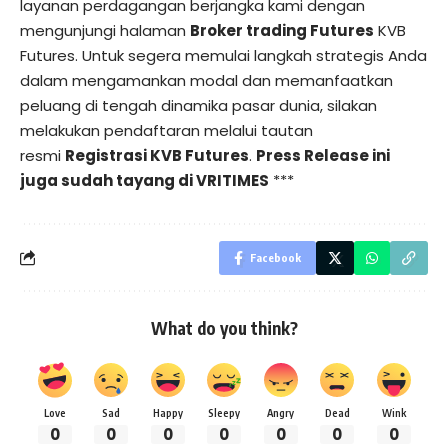
layanan perdagangan berjangka kami dengan
mengunjungi halaman
Broker trading Futures
KVB
Futures. Untuk segera memulai langkah strategis Anda
dalam mengamankan modal dan memanfaatkan
peluang di tengah dinamika pasar dunia, silakan
melakukan pendaftaran melalui tautan
resmi
Registrasi KVB Futures
.
Press Release ini
juga sudah tayang di
VRITIMES
***
Facebook
What do you think?
Love
Sad
Happy
Sleepy
Angry
Dead
Wink
0
0
0
0
0
0
0