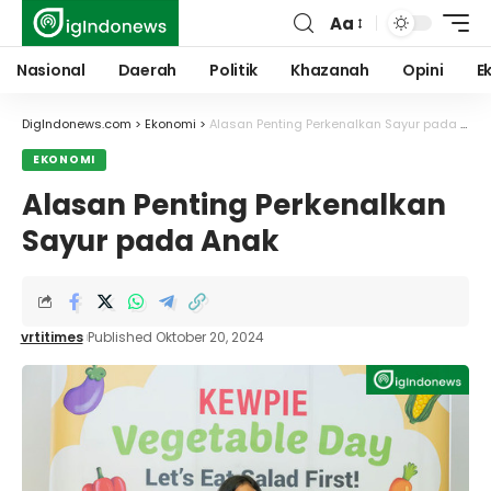
Aa
Font
Resizer
Nasional
Daerah
Politik
Khazanah
Opini
E
DigIndonews.com
>
Ekonomi
>
Alasan Penting Perkenalkan Sayur pada Anak
EKONOMI
Alasan Penting Perkenalkan
Sayur pada Anak
vrtitimes
Published Oktober 20, 2024