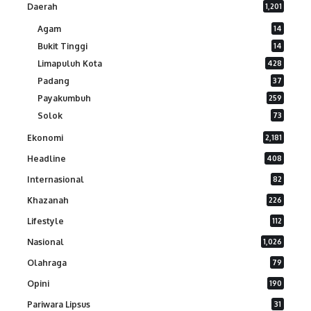
Daerah
1,201
Agam
14
Bukit Tinggi
14
Limapuluh Kota
428
Padang
37
Payakumbuh
259
Solok
73
Ekonomi
2,181
Headline
408
Internasional
82
Khazanah
226
Lifestyle
112
Nasional
1,026
Olahraga
79
Opini
190
Pariwara Lipsus
31