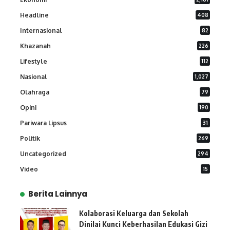
Headline
408
Internasional
82
Khazanah
226
Lifestyle
112
Nasional
1,027
Olahraga
79
Opini
190
Pariwara Lipsus
31
Politik
269
Uncategorized
294
Video
15
Berita Lainnya
Kolaborasi Keluarga dan Sekolah
Dinilai Kunci Keberhasilan Edukasi Gizi