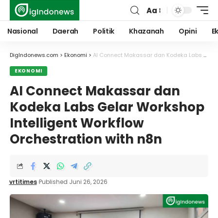
Aa
Font
Resizer
Nasional
Daerah
Politik
Khazanah
Opini
E
DigIndonews.com
>
Ekonomi
>
AI Connect Makassar dan Kodeka Labs Gelar Workshop Intelligent Workflow Orchestration with n8n
EKONOMI
AI Connect Makassar dan
Kodeka Labs Gelar Workshop
Intelligent Workflow
Orchestration with n8n
vrtitimes
Published Juni 26, 2026