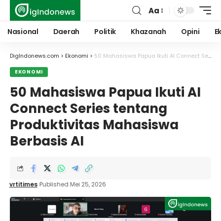
Aa
Font
Resizer
Nasional
Daerah
Politik
Khazanah
Opini
E
DigIndonews.com
>
Ekonomi
>
50 Mahasiswa Papua Ikuti AI Connect Series tentang Produktivitas Mahasiswa Berbasis AI
EKONOMI
50 Mahasiswa Papua Ikuti AI
Connect Series tentang
Produktivitas Mahasiswa
Berbasis AI
vrtitimes
Published Mei 25, 2026