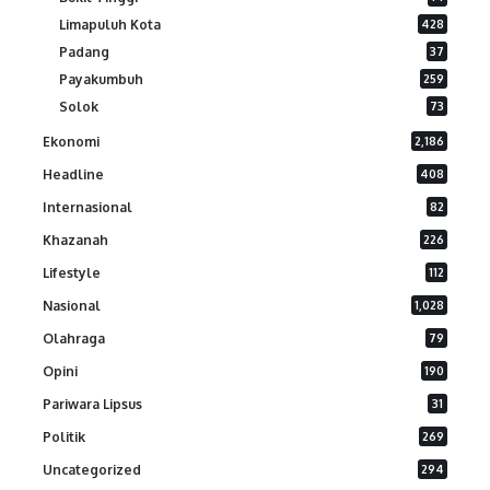
Limapuluh Kota
428
Padang
37
Payakumbuh
259
Solok
73
Ekonomi
2,186
Headline
408
Internasional
82
Khazanah
226
Lifestyle
112
Nasional
1,028
Olahraga
79
Opini
190
Pariwara Lipsus
31
Politik
269
Uncategorized
294