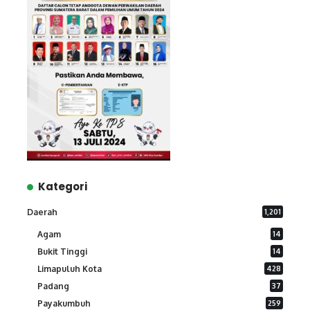
Kategori
Daerah
1,201
Agam
14
Bukit Tinggi
14
Limapuluh Kota
428
Padang
37
Payakumbuh
259