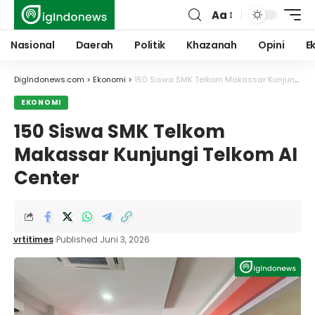
Aa
Font
Resizer
Nasional
Daerah
Politik
Khazanah
Opini
E
DigIndonews.com
>
Ekonomi
>
150 Siswa SMK Telkom Makassar Kunjungi Telkom AI Center
EKONOMI
150 Siswa SMK Telkom
Makassar Kunjungi Telkom AI
Center
vrtitimes
Published Juni 3, 2026