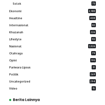
Solok
73
Ekonomi
2,180
Headline
408
Internasional
82
Khazanah
226
Lifestyle
112
Nasional
1,026
Olahraga
79
Opini
190
Pariwara Lipsus
31
Politik
269
Uncategorized
294
Video
15
Berita Lainnya