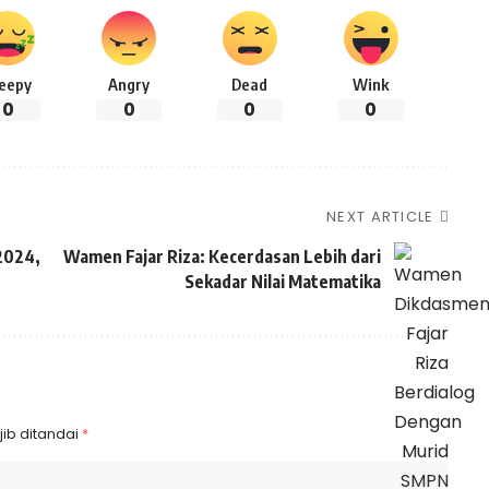
leepy
Angry
Dead
Wink
0
0
0
0
NEXT ARTICLE
2024,
Wamen Fajar Riza: Kecerdasan Lebih dari
Sekadar Nilai Matematika
ib ditandai
*