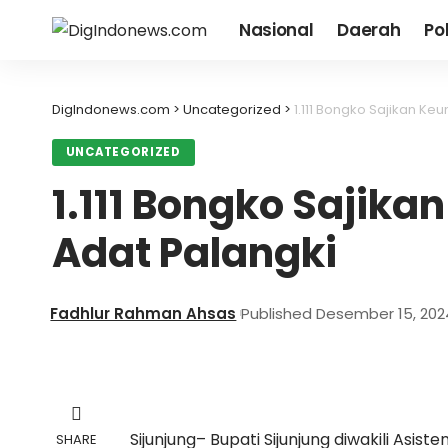
Nasional
Daerah
Pol
DigIndonews.com
>
Uncategorized
>
1.111 Bongko Sajikan K
UNCATEGORIZED
1.111 Bongko Sajik
Adat Palangki
Fadhlur Rahman Ahsas
Published Desember 15, 202
Sijunjung– Bupati Sijunjung diwakili Asist
SHARE