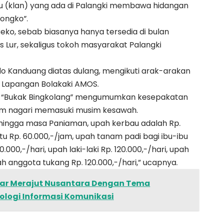
u (klan) yang ada di Palangki membawa hidangan
Bongko”.
ko, sebab biasanya hanya tersedia di bulan
 Lur, sekaligus tokoh masyarakat Palangki
ndo Kanduang diatas dulang, mengikuti arak-arakan
u Lapangan Bolakaki AMOS.
tan “Bukak Bingkolang” mengumumkan kesepakatan
lam nagari memasuki musim kesawah.
i hingga masa Paniaman, upah kerbau adalah Rp.
tu Rp. 60.000,-/jam, upah tanam padi bagi ibu-ibu
.000,-/hari, upah laki-laki Rp. 120.000,-/hari, upah
ah anggota tukang Rp. 120.000,-/hari,” ucapnya.
nar Merajut Nusantara Dengan Tema
ologi Informasi Komunikasi