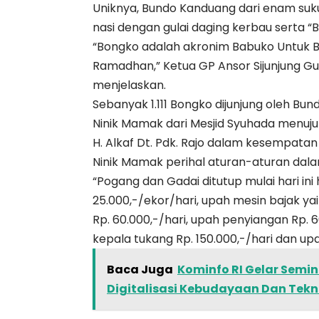
Uniknya, Bundo Kanduang dari enam suk
nasi dengan gulai daging kerbau serta “
“Bongko adalah akronim Babuko Untuk Be
Ramadhan,” Ketua GP Ansor Sijunjung Gus
menjelaskan.
Sebanyak 1.111 Bongko dijunjung oleh Bu
Ninik Mamak dari Mesjid Syuhada menuj
H. Alkaf Dt. Pdk. Rajo dalam kesempa
Ninik Mamak perihal aturan-aturan da
“Pogang dan Gadai ditutup mulai hari in
25.000,-/ekor/hari, upah mesin bajak yai
Rp. 60.000,-/hari, upah penyiangan Rp. 60
kepala tukang Rp. 150.000,-/hari dan up
Baca Juga
Kominfo RI Gelar Semi
Digitalisasi Kebudayaan Dan Tekn