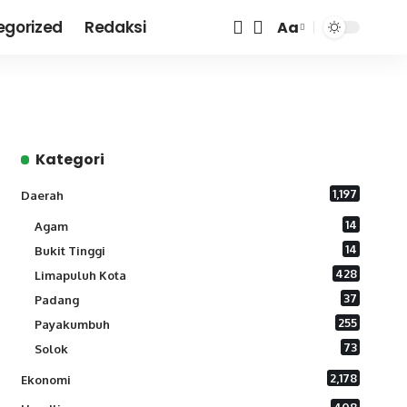
egorized
Redaksi
Aa
Font
Resizer
Kategori
1,197
Daerah
14
Agam
14
Bukit Tinggi
428
Limapuluh Kota
37
Padang
255
Payakumbuh
73
Solok
2,178
Ekonomi