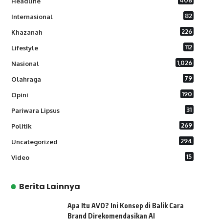
408
Headline
82
Internasional
226
Khazanah
112
Lifestyle
1,026
Nasional
79
Olahraga
190
Opini
31
Pariwara Lipsus
269
Politik
294
Uncategorized
15
Video
Berita Lainnya
Apa Itu AVO? Ini Konsep di Balik Cara
Brand Direkomendasikan AI