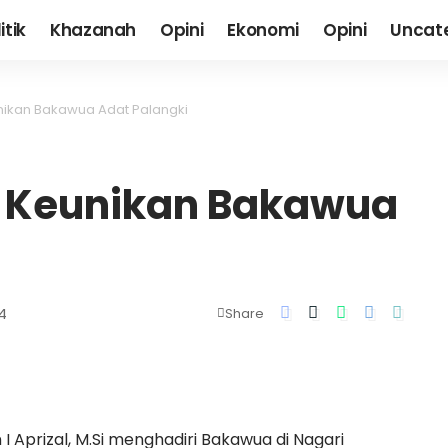
itik
Khazanah
Opini
Ekonomi
Opini
Uncat
eunikan Bakawua Adat Palangki
an Keunikan Bakawua
4
Share
en I Aprizal, M.Si menghadiri Bakawua di Nagari