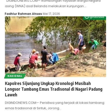
DIGINDONEWS.COM— Rombongan Yayasan warga negara
asing (WNA) asal Belanda melakukan kunjungan…
Fadhlur Rahman Ahsas
Mei 17, 2026
NASIONAL
Kapolres Sijunjung Ungkap Kronologi Musibah
Longsor Tambang Emas Tradisonal di Nagari Padang
Laweh
DIGINDONEWS.COM— Peristiwa yang terjadi di lokasi tambang
emas tradisional di Sintuk, Jorong…