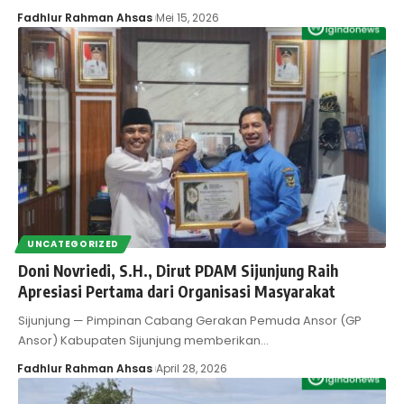
Fadhlur Rahman Ahsas
Mei 15, 2026
UNCATEGORIZED
Doni Novriedi, S.H., Dirut PDAM Sijunjung Raih
Apresiasi Pertama dari Organisasi Masyarakat
Sijunjung — Pimpinan Cabang Gerakan Pemuda Ansor (GP
Ansor) Kabupaten Sijunjung memberikan…
Fadhlur Rahman Ahsas
April 28, 2026